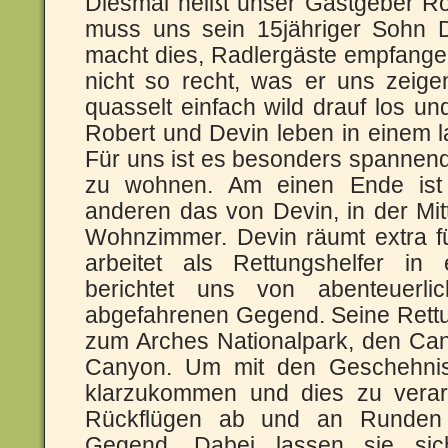
Diesmal heißt unser Gastgeber Rob
muss uns sein 15jähriger Sohn 
macht dies, Radlergäste empfange
nicht so recht, was er uns zeige
quasselt einfach wild drauf los u
Robert und Devin leben in einem 
Für uns ist es besonders spannen
zu wohnen. Am einen Ende is
anderen das von Devin, in der Mi
Wohnzimmer. Devin räumt extra f
arbeitet als Rettungshelfer i
berichtet uns von abenteuerli
abgefahrenen Gegend. Seine Rettu
zum Arches Nationalpark, den C
Canyon. Um mit den Geschehn
klarzukommen und dies zu verar
Rückflügen ab und an Runden
Gegend. Dabei lassen sie si