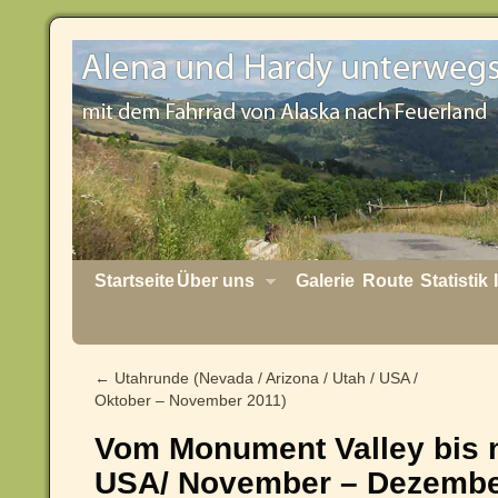
Startseite
Über uns
Galerie
Route
Statistik
←
Utahrunde (Nevada / Arizona / Utah / USA /
Oktober – November 2011)
Vom Monument Valley bis n
USA/ November – Dezembe