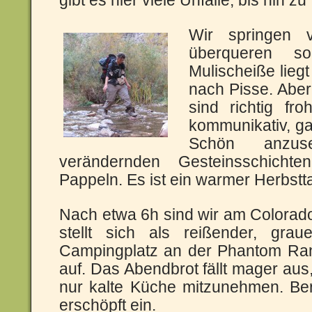
gibt es hier viele Unfälle, bis hin zu
Wir springen 
überqueren so
Mulischeiße lieg
nach Pisse. Aber
sind richtig fr
kommunikativ, ga
Schön anzus
verändernden Gesteinsschichte
Pappeln. Es ist ein warmer Herbstt
Nach etwa 6h sind wir am Colora
stellt sich als reißender, gr
Campingplatz an der Phantom Ran
auf. Das Abendbrot fällt mager aus
nur kalte Küche mitzunehmen. Ber
erschöpft ein.