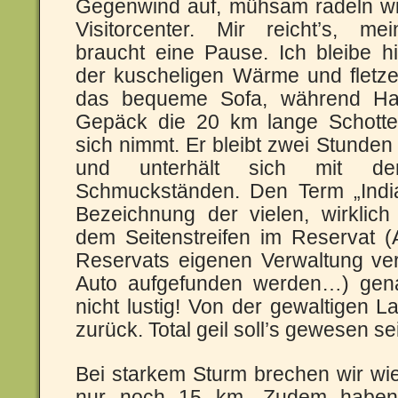
Gegenwind auf, mühsam radeln wi
Visitorcenter. Mir reicht’s, me
braucht eine Pause. Ich bleibe hi
der kuscheligen Wärme und fletze
das bequeme Sofa, während Ha
Gepäck die 20 km lange Schotter
sich nimmt. Er bleibt zwei Stunden
und unterhält sich mit d
Schmuckständen. Den Term „Indi
Bezeichnung der vielen, wirklich 
dem Seitenstreifen im Reservat (
Reservats eigenen Verwaltung ver
Auto aufgefunden werden…) gena
nicht lustig! Von der gewaltigen L
zurück. Total geil soll’s gewesen se
Bei starkem Sturm brechen wir wi
nur noch 15 km. Zudem haben