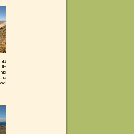
eld
 die
uhig
ene
nsel