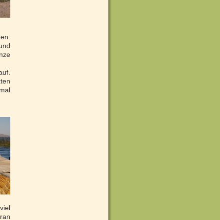
den.
und
nze
auf.
kten
mal
viel
eran