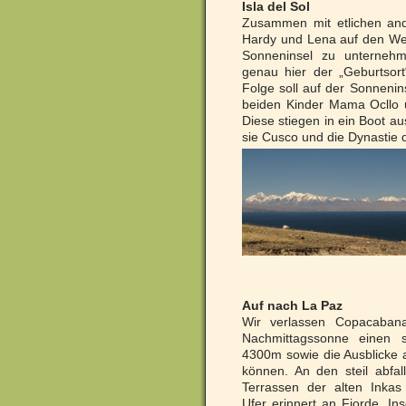
Isla del Sol
Zusammen mit etlichen and
Hardy und Lena auf den We
Sonneninsel zu unternehm
genau hier der „Geburtsor
Folge soll auf der Sonnenin
beiden Kinder Mama Ocllo
Diese stiegen in ein Boot a
sie Cusco und die Dynastie 
Auf nach La Paz
Wir verlassen Copacaba
Nachmittagssonne einen s
4300m sowie die Ausblicke 
können. An den steil abfal
Terrassen der alten Inkas
Ufer erinnert an Fjorde. Ins