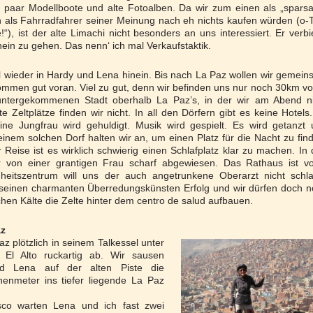
ie paar Modellboote und alte Fotoalben. Da wir zum einen als „spar
als Fahrradfahrer seiner Meinung nach eh nichts kaufen würden (o-
!“), ist der alte Limachi nicht besonders an uns interessiert. Er verbi
ein zu gehen. Das nenn‘ ich mal Verkaufstaktik.
al wieder in Hardy und Lena hinein. Bis nach La Paz wollen wir gemei
 kommen gut voran. Viel zu gut, denn wir befinden uns nur noch 30km vo
eruntergekommenen Stadt oberhalb La Paz’s, in der wir am Abend n
 Zeltplätze finden wir nicht. In all den Dörfern gibt es keine Hotels
eine Jungfrau wird gehuldigt. Musik wird gespielt. Es wird getanzt
 einem solchen Dorf halten wir an, um einen Platz für die Nacht zu fin
Reise ist es wirklich schwierig einen Schlafplatz klar zu machen. In
 von einer grantigen Frau scharf abgewiesen. Das Rathaus ist vol
eitszentrum will uns der auch angetrunkene Oberarzt nicht schla
 seinen charmanten Überredungskünsten Erfolg und wir dürfen doch 
hen Kälte die Zelte hinter dem centro de salud aufbauen.
az
az plötzlich in seinem Talkessel unter
 El Alto ruckartig ab. Wir sausen
 Lena auf der alten Piste die
enmeter ins tiefer liegende La Paz
sco warten Lena und ich fast zwei