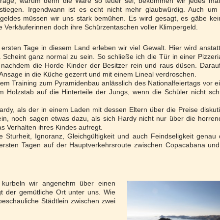
rage, warum denn die Ware so teuer sei, bekommen wir jedes mal
estiegen. Irgendwann ist es echt nicht mehr glaubwürdig. Auch um
eldes müssen wir uns stark bemühen. Es wird gesagt, es gäbe kei
 Verkäuferinnen doch ihre Schürzentaschen voller Klimpergeld.
ersten Tage in diesem Land erleben wir viel Gewalt. Hier wird anstat
Scheint ganz normal zu sein. So schließe ich die Tür in einer Pizzeri
, nachdem die Horde Kinder der Besitzer rein und raus düsen. Darau
 Ansage in die Küche gezerrt und mit einem Lineal verdroschen.
nem Training zum Pyramidenbau anlässlich des Nationalfeiertags vor e
m Holzstab auf die Hinterteile der Jungs, wenn die Schüler nicht sch
rdy, als der in einem Laden mit dessen Eltern über die Preise diskuti
ein, noch sagen etwas dazu, als sich Hardy nicht nur über die horre
s Verhalten ihres Kindes aufregt.
e Sturheit, Ignoranz, Gleichgültigkeit und auch Feindseligkeit genau
n ersten Tagen auf der Hauptverkehrsroute zwischen Copacabana un
 kurbeln wir angenehm über einen
gt der gemütliche Ort unter uns. Wie
beschauliche Städtlein zwischen zwei