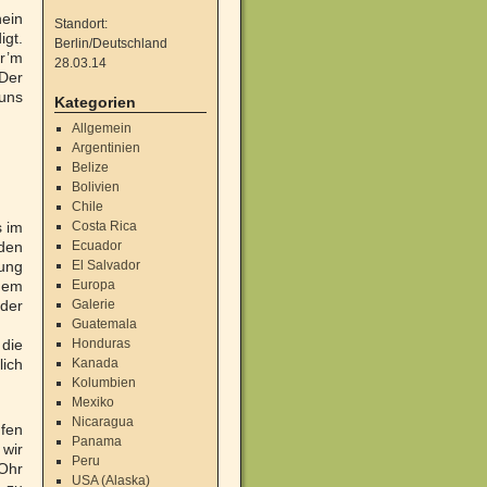
hein
Standort:
igt.
Berlin/Deutschland
r’m
28.03.14
 Der
uns
Kategorien
Allgemein
Argentinien
Belize
Bolivien
Chile
s im
Costa Rica
den
Ecuador
sung
El Salvador
chem
Europa
 der
Galerie
Guatemala
die
Honduras
ich
Kanada
Kolumbien
Mexiko
Nicaragua
ufen
Panama
 wir
Peru
 Ohr
USA (Alaska)