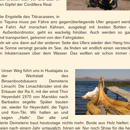
n Gipfel der Cordillera Real.
ie Engstelle des Titicacasees, in
 Bei Tiquina muss per Fähre ans gegenüberliegende Ufer gequert wer
che Fahrt. Auf morschen Kähnen, ausgelegt mit breiten Bohlen 
em Außenbordmotor, geht es wackelig hinüber. Auch werden so ga
d transportiert, getrennt von den Fahrgästen.
n wir uns dann auf der anderen Seite des Ufers wieder den Hang hin
die Sonne versingt gerade im See, da finden wir endlich einen verstec
lten Inkaterrassen über dem Wasser. Das wollten wir schon immer 
Unser Weg führt uns in Huatajata zu
der Werkstatt des
Binsenbootsbauers Demeterio
Limachi. Die Limachibrüder sind die
Erbauer der Ra II, mit der einst Thor
Heyerdahl 1970 von Marokko nach
Barbados segelte. Später bauten
sie, wieder für Heyerdahl, die Tigirs
und Kon-Tiki. Wir halten an und
sagen „Hallo“. Der alte und
rierte Demeterio baut heutzutage nichts mehr. Boote aus Holz hielten 
seien nach einem Jahr untauglich, hören wir. Nur noch Show für die h