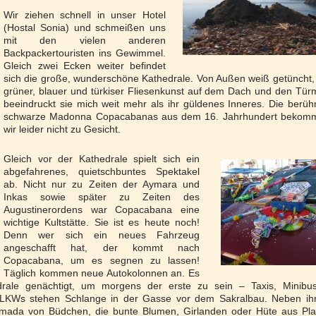
Wir ziehen schnell in unser Hotel
(Hostal Sonia) und schmeißen uns
mit den vielen anderen
Backpackertouristen ins Gewimmel.
Gleich zwei Ecken weiter befindet
sich die große, wunderschöne Kathedrale. Von Außen weiß getüncht,
grüner, blauer und türkiser Fliesenkunst auf dem Dach und den Tü
beeindruckt sie mich weit mehr als ihr güldenes Inneres. Die berü
schwarze Madonna Copacabanas aus dem 16. Jahrhundert bekom
wir leider nicht zu Gesicht.
Gleich vor der Kathedrale spielt sich ein
abgefahrenes, quietschbuntes Spektakel
ab. Nicht nur zu Zeiten der Aymara und
Inkas sowie später zu Zeiten des
Augustinerordens war Copacabana eine
wichtige Kultstätte. Sie ist es heute noch!
Denn wer sich ein neues Fahrzeug
angeschafft hat, der kommt nach
Copacabana, um es segnen zu lassen!
Täglich kommen neue Autokolonnen an. Es
rale genächtigt, um morgens der erste zu sein – Taxis, Minibus
 LKWs stehen Schlange in der Gasse vor dem Sakralbau. Neben ih
rmada von Büdchen, die bunte Blumen, Girlanden oder Hüte aus Pla