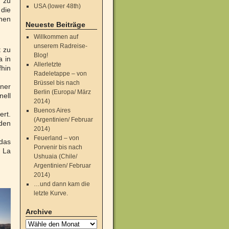
 zu
USA (lower 48th)
 die
nen
Neueste Beiträge
Willkommen auf
unserem Radreise-
t zu
Blog!
a in
Allerletzte
fhin
Radeletappe – von
Brüssel bis nach
iner
Berlin (Europa/ März
nell
2014)
Buenos Aires
ert.
(Argentinien/ Februar
nden
2014)
Feuerland – von
 das
Porvenir bis nach
d La
Ushuaia (Chile/
Argentinien/ Februar
2014)
…und dann kam die
letzte Kurve.
Archive