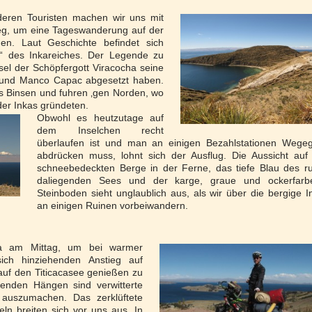
eren Touristen machen wir uns mit
g, um eine Tageswanderung auf der
en. Laut Geschichte befindet sich
t“ des Inkareiches. Der Legende zu
sel der Schöpfergott Viracocha seine
 und Manco Capac abgesetzt haben.
us Binsen und fuhren ‚gen Norden, wo
der Inkas gründeten.
Obwohl es heutzutage auf
dem Inselchen recht
überlaufen ist und man an einigen Bezahlstationen Wegeg
abdrücken muss, lohnt sich der Ausflug. Die Aussicht auf
schneebedeckten Berge in der Ferne, das tiefe Blau des r
daliegenden Sees und der karge, graue und ockerfarb
Steinboden sieht unglaublich aus, als wir über die bergige I
an einigen Ruinen vorbeiwandern.
na am Mittag, um bei warmer
ich hinziehenden Anstieg auf
auf den Titicacasee genießen zu
lenden Hängen sind verwitterte
 auszumachen. Das zerklüftete
eln breiten sich vor uns aus. In