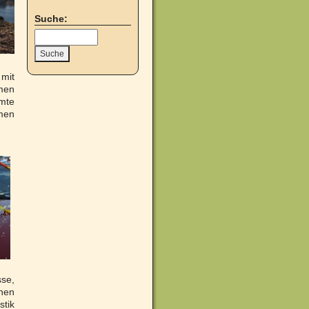
Suche:
 mit
rmen
hmte
men
se,
nen
stik