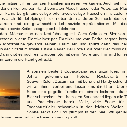
die mitsamt ihren ganzen Familien anreisen, verkaufen. Auch sehr lu
edenen kleinen, per Hand bemalten Modellhäuser oder Autos aus Plas
en kann. Es gibt einstöckige oder zweistöckige Häuschen mit Läden 
t es auch Bündel Spielgeld, die neben dem anderen Schmuck ebenso
werden und die gewünschten Lebensziele repräsentieren. Mit die
ube sowie Seitenspiegel penibel dekoriert.
den: Möchte man das Kraftfahrzeug mit Coca Cola oder Bier von 
sser aus dem Plastikeimer per Plastikblume vom Padre segnen lass
ene Motorhaube gewandt seinen Psalm auf und spritzt dann das hei
n den Sitzraum sowie auf die Räder. Bei Coca Cola oder Bier muss da
Dann gibt es noch ein Gruppenfoto mit dem Padre und ihm wird für s
n Euro in die Hand gedrückt.
Ansonsten besteht Copacabana aus unzähligen, in 
Jahre gekommenen Hotels, Restaurants 
Souvenirläden. Zusammen mit Lena und Hardy schlend
wir an ihnen vorbei und lassen uns direkt am Ufer 
Sees eine gegrillte Forelle mit einem leckeren, dun
Bier schmecken. Am dreckigen Sandstrand liegen olle T
und Paddelboote bereit. Viele, viele Boote für 
Tagesausflügler schwanken in den leichten Wellen. 
Sonne senkt sich und plumpst in den See. Wir genie
 kommt eine fröhliche Ferienstimmung auf!