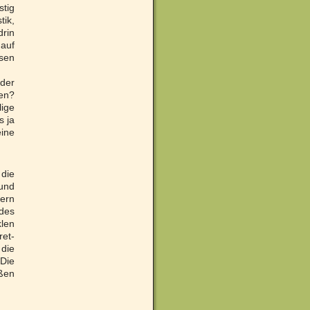
stig
tik,
drin
 auf
sen
der
en?
lige
s ja
eine
die
und
ern
des
klen
ret-
die
Die
ßen