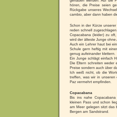
gehauen werden. Auf die F
hören, die Preise seien g
Rückgabe unseres Wechselg
cambio, aber dann haben die
Schon in der Kürze unserer 
reden schnell zugeschlagen. 
Copacabana (leider) zu oft
wird der älteste Junge ohne
Auch ein Lehrer haut bei ei
Schule gern heftig mit eine
genug aufeinander klettern.
Ein Junge schlägt einfach Ha
Die Eltern schreiten weder 
Preise sondern auch über da
Ich weiß nicht, ob die Wort
treffen, was wir in unsere
Paz vermehrt empfinden.
Copacabana
Bis ins nahe Copacabana
kleinen Pass und schon lie
am Meer gelegen sitzt das 
Bergen am Sandstrand.