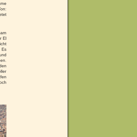
same
Ton:
etet
nsam
r El
icht
. Es
 und
den.
 den
ler
fen
noch