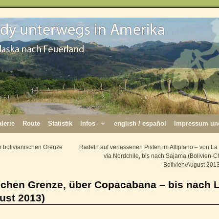
lerie
Route
Statistik
Infos
english / español
Impressum und
 bolivianischen Grenze
Radeln auf verlassenen Pisten im Altiplano – von La
via Nordchile, bis nach Sajama (Bolivien-Ch
Bolivien/August 201
ischen Grenze, über Copacabana – bis nach 
ust 2013)