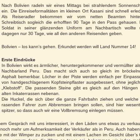
Nach Bolivien radeln wir eines Mittags bei strahlendem Sonnensc
ein. Die Einreiseformalitäten im kleinen Ort Kasani sind schnell erled
Als Reiseradler bekommen wir vom netten Beamten hinte
Schreibtisch sogleich die erhofften 90 Tage in den Pass gehauen.
Soldat in seiner glänzenden Uniform am Nachbartisch wollte 
dagegen nur 30 Tage, wie all den anderen Reisenden geben.
Bolivien – los kann’s gehen. Erkundet werden will Land Nummer 14!
Erste Eindrücke
In Bolivien wirkt es ärmlicher, heruntergekommener und vermüllter al
Nachbarland Peru. Das macht sich auch so gleich im bröckeln
Asphalt bemerkbar. Löcher in der Piste werden einfach per Einpas
von handgeschlagenem Kopfsteinpflaster ausgebessert, ohne jegli
„Klebstoff“. Die passenden Steine gibt es gleich auf den Hängen
alten Inkaterrassen nebenan.
Die Huckel, die sich über die ganze Fahrbahn ziehen und welche 
rasenden Fahrer zum Abbremsen bringen sollen, sind hier wesentl
spitzer, so dass auch wir eine Vollbremsung einlegen müssen.
inem Gespräch mit uns interessiert, in den Läden uns etwas zu verka
noch mehr um Aufmerksamkeit der Verkäufer als in Peru. Auch haben
ne mit der Wimper zu zucken und mit einem Lachen im Gesicht über’s