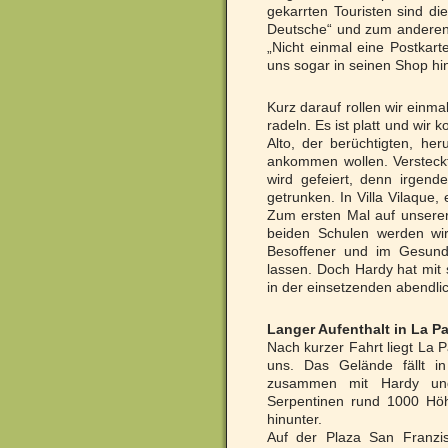
gekarrten Touristen sind d
Deutsche“ und zum anderen 
„Nicht einmal eine Postkarte
uns sogar in seinen Shop hin
Kurz darauf rollen wir einm
radeln. Es ist platt und wir
Alto, der berüchtigten, h
ankommen wollen. Versteckte
wird gefeiert, denn irgend
getrunken. In Villa Vilaque,
Zum ersten Mal auf unserer 
beiden Schulen werden wir
Besoffener und im Gesundh
lassen. Doch Hardy hat mit
in der einsetzenden abendlic
Langer Aufenthalt in La P
Nach kurzer Fahrt liegt La P
uns. Das Gelände fällt in
zusammen mit Hardy und
Serpentinen rund 1000 Höh
hinunter.
Auf der Plaza San Franzi