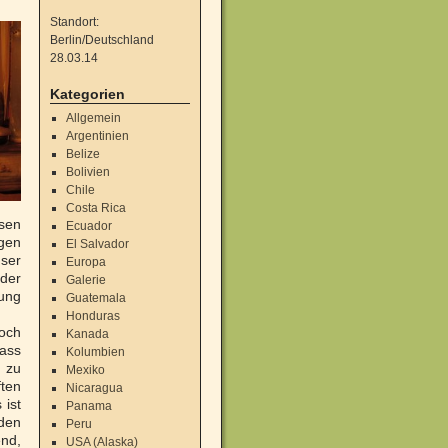
Standort:
Berlin/Deutschland
28.03.14
Kategorien
Allgemein
Argentinien
Belize
Bolivien
Chile
Costa Rica
ssen
Ecuador
gen
El Salvador
ser
Europa
der
Galerie
tung
Guatemala
Honduras
noch
Kanada
rass
Kolumbien
h zu
Mexiko
ten
Nicaragua
 ist
Panama
eden
Peru
end,
USA (Alaska)