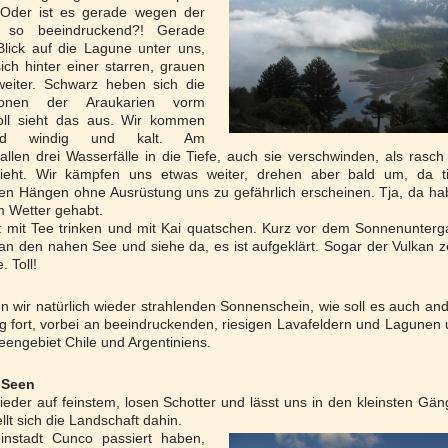
 Oder ist es gerade wegen der
g so beeindruckend?! Gerade
lick auf die Lagune unter uns,
ich hinter einer starren, grauen
eiter. Schwarz heben sich die
ronen der Araukarien vorm
oll sieht das aus. Wir kommen
rd windig und kalt. Am
len drei Wasserfälle in die Tiefe, auch sie verschwinden, als rasch
ieht. Wir kämpfen uns etwas weiter, drehen aber bald um, da ti
fen Hängen ohne Ausrüstung uns zu gefährlich erscheinen. Tja, da h
m Wetter gehabt.
 mit Tee trinken und mit Kai quatschen. Kurz vor dem Sonnenunter
n den nahen See und siehe da, es ist aufgeklärt. Sogar der Vulkan z
. Toll!
wir natürlich wieder strahlenden Sonnenschein, wie soll es auch an
 fort, vorbei an beeindruckenden, riesigen Lavafeldern und Lagunen
eengebiet Chile und Argentiniens.
 Seen
eder auf feinstem, losen Schotter und lässt uns in den kleinsten Gä
llt sich die Landschaft dahin.
instadt Cunco passiert haben,