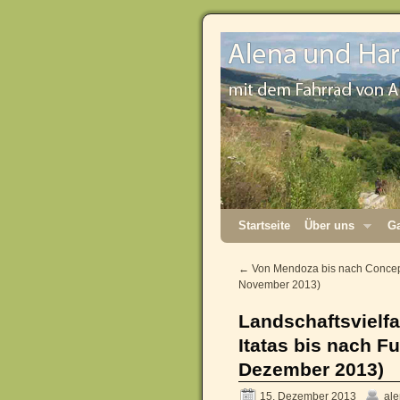
Startseite
Über uns
Ga
←
Von Mendoza bis nach Concepc
November 2013)
Landschaftsvielf
Itatas bis nach F
Dezember 2013)
15. Dezember 2013
al