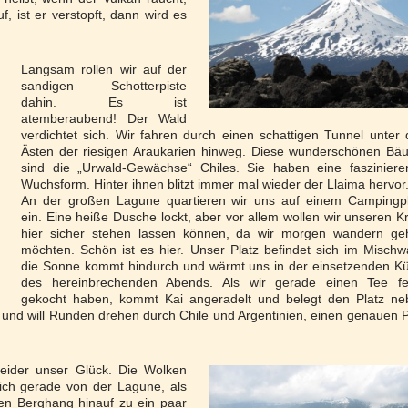
uf, ist er verstopft, dann wird es
Langsam rollen wir auf der
sandigen Schotterpiste
dahin. Es ist
atemberaubend! Der Wald
verdichtet sich. Wir fahren durch einen schattigen Tunnel unter
Ästen der riesigen Araukarien hinweg. Diese wunderschönen Bä
sind die „Urwald-Gewächse“ Chiles. Sie haben eine fasziniere
Wuchsform. Hinter ihnen blitzt immer mal wieder der Llaima hervor
An der großen Lagune quartieren wir uns auf einem Campingpl
ein. Eine heiße Dusche lockt, aber vor allem wollen wir unseren 
hier sicher stehen lassen können, da wir morgen wandern ge
möchten. Schön ist es hier. Unser Platz befindet sich im Mischw
die Sonne kommt hindurch und wärmt uns in der einsetzenden K
des hereinbrechenden Abends. Als wir gerade einen Tee fer
gekocht haben, kommt Kai angeradelt und belegt den Platz ne
t und will Runden drehen durch Chile und Argentinien, einen genauen 
leider unser Glück. Die Wolken
sich gerade von der Lagune, als
en Berghang hinauf zu ein paar