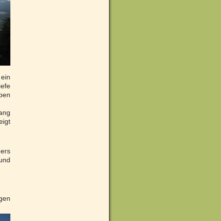
 ein
efe
aben
gang
eigt
ders
 und
ngen