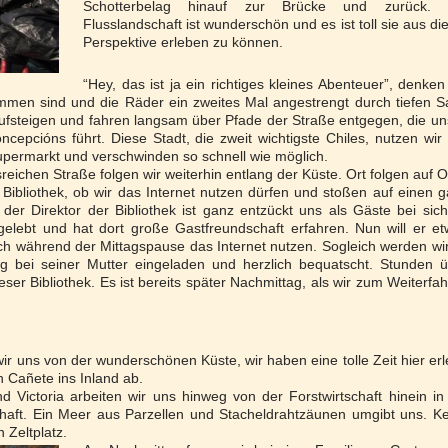
Schotterbelag hinauf zur Brücke und zurück. 
Flusslandschaft ist wunderschön und es ist toll sie aus di
Perspektive erleben zu können.
“Hey, das ist ja ein richtiges kleines Abenteuer”, denken
mmen sind und die Räder ein zweites Mal angestrengt durch tiefen 
ufsteigen und fahren langsam über Pfade der Straße entgegen, die un
cepcións führt. Diese Stadt, die zweit wichtigste Chiles, nutzen wir
permarkt und verschwinden so schnell wie möglich.
reichen Straße folgen wir weiterhin entlang der Küste. Ort folgen auf O
r Bibliothek, ob wir das Internet nutzen dürfen und stoßen auf einen 
er Direktor der Bibliothek ist ganz entzückt uns als Gäste bei sic
elebt und hat dort große Gastfreundschaft erfahren. Nun will er e
h während der Mittagspause das Internet nutzen. Sogleich werden wi
 bei seiner Mutter eingeladen und herzlich bequatscht. Stunden ü
eser Bibliothek. Es ist bereits später Nachmittag, als wir zum Weiterfa
r uns von der wunderschönen Küste, wir haben eine tolle Zeit hier erl
 Cañete ins Inland ab.
 Victoria arbeiten wir uns hinweg von der Forstwirtschaft hinein in
chaft. Ein Meer aus Parzellen und Stacheldrahtzäunen umgibt uns. K
 Zeltplatz.