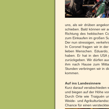
uns, als wir drüben angeko
schieben. Bald können wir a
Richtung des hektischen Con
zum Einkaufen im großen Su
Der nun stressigen, verkehrs
In Coronel fragen wir in de
lieben Menschen. Eduardo, d
haben. Er hat in den USA g
zurückgeben. Wir dürfen auc
ihm nach Hause zum Mittag
Stunden verbringen wir in di
kommen.
Auf ins Landesinnere
Kurz darauf verabschieden wi
und biegen auf der Höhe von
Durch Orte wie Traiguén und
Weide- und Agrikulturlands
Chance für einen versteckten