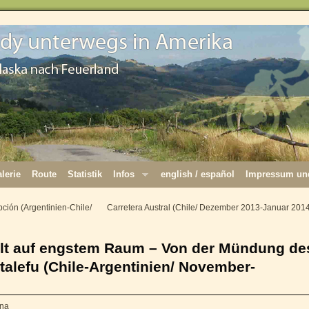
lerie
Route
Statistik
Infos
english / español
Impressum und
ión (Argentinien-Chile/
Carretera Austral (Chile/ Dezember 2013-Januar 201
alt auf engstem Raum – Von der Mündung de
utalefu (Chile-Argentinien/ November-
ena