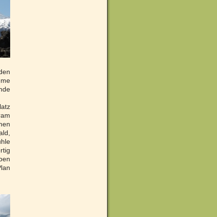
 den
ume
nde
.
atz
Kram
hen
ald,
ühle
tig
ben
Plan