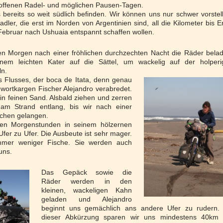
 offenen Radel- und möglichen Pausen-Tagen.
s bereits so weit südlich befinden. Wir können uns nur schwer vorstel
dler, die erst im Norden von Argentinien sind, all die Kilometer bis 
Februar nach Ushuaia entspannt schaffen wollen.
n Morgen nach einer fröhlichen durchzechten Nacht die Räder bela
nem leichten Kater auf die Sättel, um wackelig auf der holperi
ln.
 Flusses, der boca de Itata, denn genau
 wortkargen Fischer Alejandro verabredet.
x in feinen Sand. Alsbald ziehen und zerren
m Strand entlang, bis wir nach einer
ffchen gelangen.
rühen Morgenstunden in seinem hölzernen
fer zu Ufer. Die Ausbeute ist sehr mager.
mmer weniger Fische. Sie werden auch
uns.
Das Gepäck sowie die
Räder werden in den
kleinen, wackeligen Kahn
geladen und Alejandro
beginnt uns gemächlich ans andere Ufer zu rudern. 
dieser Abkürzung sparen wir uns mindestens 40km 