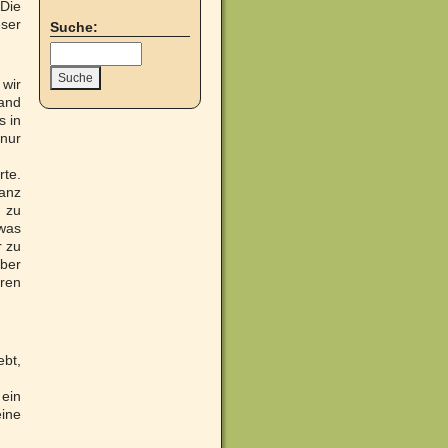
Die
eser
Suche:
 wir
Sand
s in
 nur
rte.
ganz
h zu
twas
r zu
ber
hren
ebt,
 ein
eine