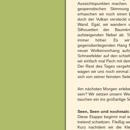
Aussichtspunkten machen.
gespenstischen Stimmun
erhaschen wir noch einen B
doch der Vulkan versteckt s
Wand. Egal, wir wandern w
Silhouetten der Baumk
aufsteigenden Nebel ab. T
immer höher. Es wi
gegenüberliegenden Hang fal
neuer Wolkenvorhang aufz
Schneefelder auf den schie
wir einfach mal Pech mit de
Der Rest des Tages vergeht
wagen wir uns noch einmal a
sich von seiner feinsten Seite
Am nächsten Morgen erleben 
sein? Wir setzen unsern Weg
tauchen ein ins großartige S
Seen, Seen und nochmals
Diese Etappe beginnt mal wi
tretend schwitzen. Fleißig we
Kurz nachdem wir die Kle