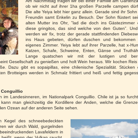
Am Nachmittag fragen wir bei einer Familie am Gartenz
ob wir nicht auf ihrer 1ha großen Parzelle campen dür
Die alte Yeiya lebt hier ganz allein. Gerade sind ihr Sohn
Freundin samt Enkelin zu Besuch. Der Sohn flüstert se
alten Mutter ins Ohr, ”lad die doch ins Gästezimmer 
diese gringitos, das sind welche von den Guten”. Und
werden wir fix, trotz der gerade stattfindenden Diebesw
ins Haus gebeten, dürfen duschen und bekommen 
eigenes Zimmer. Yeiya lebt auf ihrer Parzelle, hat x-Hu
Katzen, Schafe, Schweine, Enten, Gänse und Truthäh
Lange quatschen wir mit der lustigen und bere
eint Gesellschaft zu genießen und holt Wein heraus. Wir kochen Reis
 Dazu gibt es sopaipillas, eine chilenische Spezialität. Stücken
en Brotteiges werden in Schmalz frittiert und heiß und fettig geges
 Conguillio
 im Landesinneren, im Nationalpark Conguillio. Chile ist ja so furch
a kann man gleichzeitig die Kordillere der Anden, welche die Grenz
 den Ozean auf der anderen Seite sehen.
n Kegel des schneebedeckten
hren wir durch Wald, gurgelnden
 beeindruckenden Lavafeldern in
 heißt, wenn der Vulkan raucht,