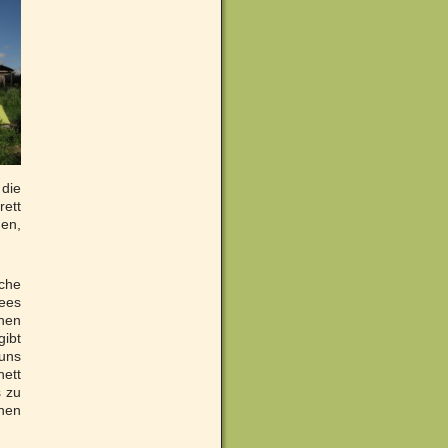
 die
rett
gen,
iche
ees
inen
gibt
uns
nett
s zu
nen