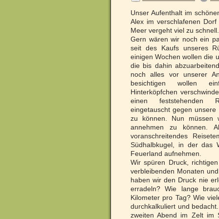
Unser Aufenthalt im schön
Alex im verschlafenen Dor
Meer vergeht viel zu schnell.
Gern wären wir noch ein pa
seit des Kaufs unseres Rü
einigen Wochen wollen die u
die bis dahin abzuarbeiten
noch alles vor unserer A
besichtigen wollen e
Hinterköpfchen verschwinden
einen feststehenden R
eingetauscht gegen unsere F
zu können. Nun müssen wi
annehmen zu können. Abe
voranschreitendes Reiset
Südhalbkugel, in der das W
Feuerland aufnehmen.
Wir spüren Druck, richtige
verbleibenden Monaten und 
haben wir den Druck nie er
erradeln? Wie lange brauc
Kilometer pro Tag? Wie viel
durchkalkuliert und bedacht
zweiten Abend im Zelt im S