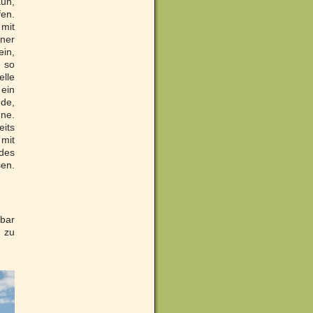
aun,
fen.
 mit
iner
ein,
 so
elle
ein
nde,
ne.
its
 mit
 des
sen.
tbar
e zu