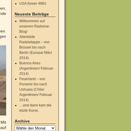
USA (lower 48th)
len,
Ende
Neueste Beiträge
Willkommen auf
unserem Radreise-
den.
Blog!
gen
Allerletzte
Radeletappe – von
Brüssel bis nach
Berlin (Europa/ März
2014)
Buenos Aires
(Argentinien/ Februar
2014)
Feuerland – von
Porvenir bis nach
Ushuaia (Chile/
Argentinien/ Februar
2014)
…und dann kam die
letzte Kurve.
Archive
Mit
auf