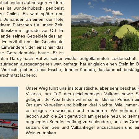
biet, indem auf riesigen Feldern
les ist wunderhübsch, penibelst
en Chiles. Es wird später und
mal Jemanden an einem der Höfe
inem Plätzchen für unser Zelt.
besitzer ist gerade vor Ort. Er
Rande seines Getreidefeldes an.
Er erzählt uns die Geschichte
 Einwanderer, der einst hier das
e Getreidemühle baute. Er ist
s ihm Hardy nach Rat zu seiner wieder aufgeflammten Leidenschaft,
zufrieden ausgegangenen war, befragt, hat er gleich einen Stein im B
„Vielleicht gibt es ja hier Fische, denn in Kanada, das kann ich bestäti
verschmitzt lachend.
Unser Weg führt uns ins touristische, aber sehr beschaul
Villarica, am Fuß des gleichnamigen Vulkans sowie S
gelegen. Bei Alex finden wir in seiner kleinen Pension e
Ort zum Verweilen und bleiben drei Nächte. Wie immer 
es einiges zu waschen und reparieren. Wir nehmen 
jedoch auch die Zeit gemütlich am gerade neu und sehr 
angelegten Seeufer entlang zu schlendern, uns ins Gra
setzen, den See und Vulkankegel anzuschauen und ei
Wein zu trinken.