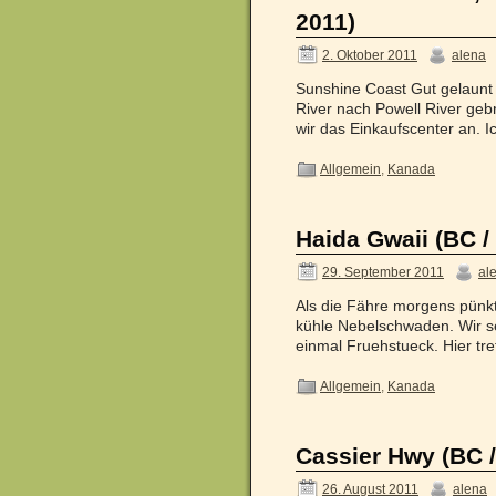
2011)
2. Oktober 2011
alena
Sunshine Coast Gut gelaunt 
River nach Powell River gebr
wir das Einkaufscenter an. 
Allgemein
,
Kanada
Haida Gwaii (BC /
29. September 2011
al
Als die Fähre morgens pünktl
kühle Nebelschwaden. Wir s
einmal Fruehstueck. Hier tr
Allgemein
,
Kanada
Cassier Hwy (BC /
26. August 2011
alena