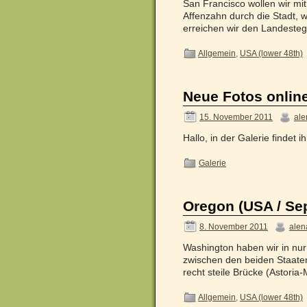
San Francisco wollen wir mi
Affenzahn durch die Stadt, w
erreichen wir den Landeste
Allgemein
,
USA (lower 48th)
Neue Fotos onlin
15. November 2011
ale
Hallo, in der Galerie findet
Galerie
Oregon (USA / Se
8. November 2011
alen
Washington haben wir in nur
zwischen den beiden Staaten
recht steile Brücke (Astori
Allgemein
,
USA (lower 48th)