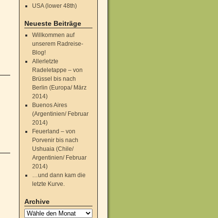
USA (lower 48th)
Neueste Beiträge
Willkommen auf
unserem Radreise-
Blog!
Allerletzte
Radeletappe – von
Brüssel bis nach
Berlin (Europa/ März
2014)
Buenos Aires
(Argentinien/ Februar
2014)
Feuerland – von
Porvenir bis nach
Ushuaia (Chile/
Argentinien/ Februar
2014)
…und dann kam die
letzte Kurve.
Archive