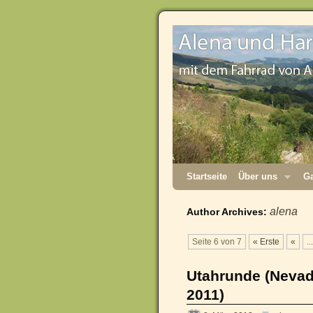
Startseite
Über uns
Ga
alena
Author Archives:
Seite 6 von 7
« Erste
«
...
Utahrunde (Nevada
2011)