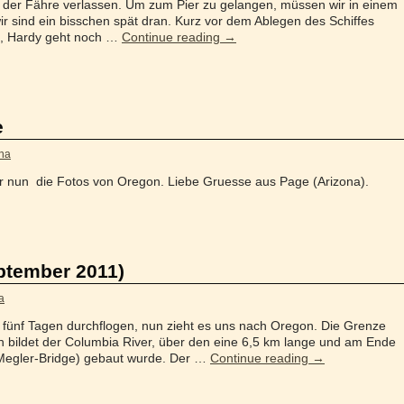
t der Fähre verlassen. Um zum Pier zu gelangen, müssen wir in einem
ir sind ein bisschen spät dran. Kurz vor dem Ablegen des Schiffes
g, Hardy geht noch …
Continue reading
→
e
na
 ihr nun die Fotos von Oregon. Liebe Gruesse aus Page (Arizona).
ptember 2011)
a
 fünf Tagen durchflogen, nun zieht es uns nach Oregon. Die Grenze
 bildet der Columbia River, über den eine 6,5 km lange und am Ende
a-Megler-Bridge) gebaut wurde. Der …
Continue reading
→