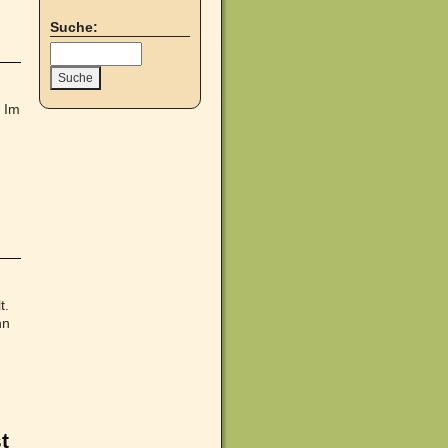
Suche:
. Im
t.
nn
t