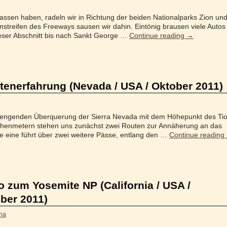
ssen haben, radeln wir in Richtung der beiden Nationalparks Zion un
nstreifen des Freeways sausen wir dahin. Eintönig brausen viele Autos
eser Abschnitt bis nach Sankt George …
Continue reading
→
tenerfahrung (Nevada / USA / Oktober 2011)
rengenden Überquerung der Sierra Nevada mit dem Höhepunkt des Ti
henmetern stehen uns zunächst zwei Routen zur Annäherung an das
ie eine führt über zwei weitere Pässe, entlang den …
Continue reading
 zum Yosemite NP (California / USA /
ber 2011)
na