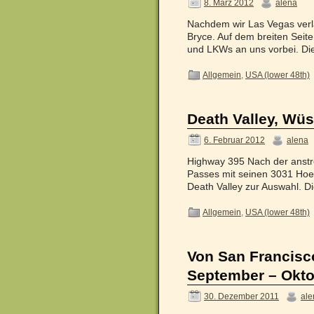
8. März 2012
alena
Nachdem wir Las Vegas verla
Bryce. Auf dem breiten Seite
und LKWs an uns vorbei. Di
Allgemein
,
USA (lower 48th)
Death Valley, Wüs
6. Februar 2012
alena
Highway 395 Nach der anst
Passes mit seinen 3031 Hoe
Death Valley zur Auswahl. D
Allgemein
,
USA (lower 48th)
Von San Francisco
September – Okto
30. Dezember 2011
ale