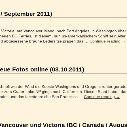
/ September 2011)
 Victoria, auf Vancouver Island, nach Port Angeles, in Washington über
euen BC Ferries, ist diesem, nun us-amerikanischem Schiff sein Alter
und abgesessene braune Ledersitze prägen das …
Continue reading
→
neue Fotos online (03.10.2011)
r schnell wie der Wind die Kueste Washigtons und Oregons runter geradel
er zum Crater Lake NP gings nach Californien. Diesen Staat haben da
delt und das facettenreiche San Francisco …
Continue reading
→
ancouver und Victoria (BC / Canada / Augus