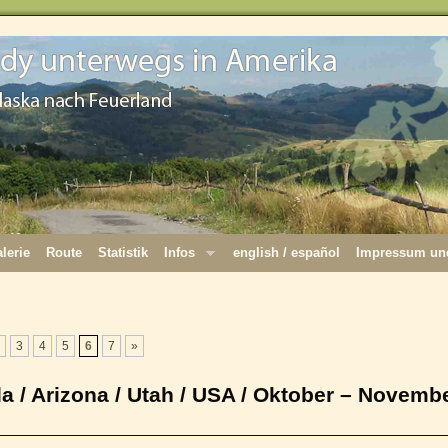
lerie
Route
Statistik
Infos
english / español
Impressum und
3
4
5
6
7
»
 / Arizona / Utah / USA / Oktober – Novemb