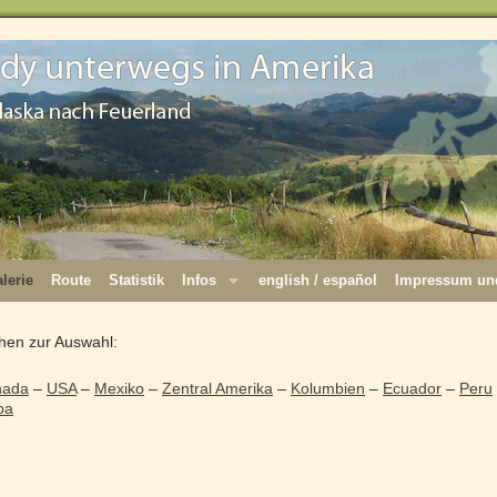
lerie
Route
Statistik
Infos
english / español
Impressum und
hen zur Auswahl:
nada
–
USA
–
Mexiko
–
Zentral Amerika
–
Kolumbien
–
Ecuador
–
Peru
pa