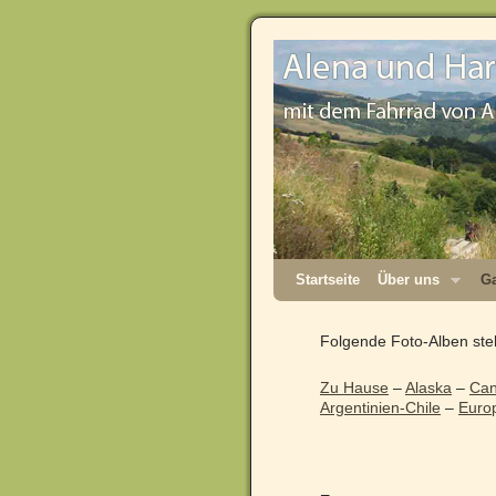
Startseite
Über uns
Ga
Folgende Foto-Alben ste
Zu Hause
–
Alaska
–
Ca
Argentinien-Chile
–
Euro