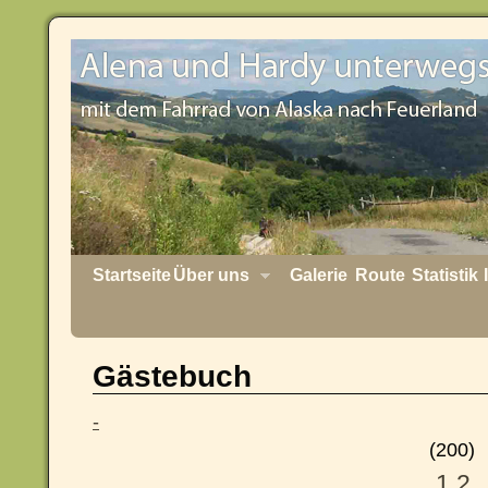
Startseite
Über uns
Galerie
Route
Statistik
Gästebuch
-
(200)
1
2