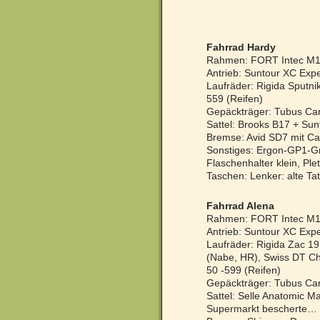
Fahrrad Hardy
Rahmen: FORT Intec M1
Antrieb: Suntour XC Exp
Laufräder: Rigida Sputni
559 (Reifen)
Gepäckträger: Tubus Ca
Sattel: Brooks B17 + Su
Bremse: Avid SD7 mit Ca
Sonstiges: Ergon-GP1-Gri
Flaschenhalter klein, Pl
Taschen: Lenker: alte Tat
Fahrrad Alena
Rahmen: FORT Intec M1
Antrieb: Suntour XC Exp
Laufräder: Rigida Zac 19
(Nabe, HR), Swiss DT Ch
50 -599 (Reifen)
Gepäckträger: Tubus Ca
Sattel: Selle Anatomic 
Supermarkt bescherte… 