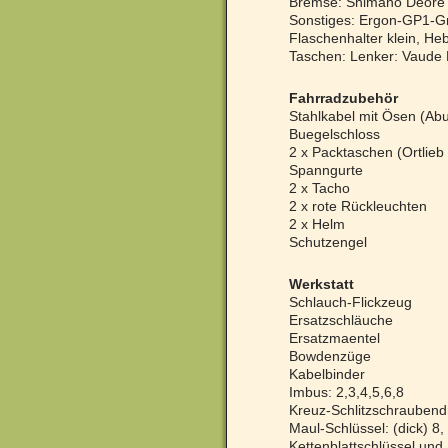
Bremse: Shimano Deore 
Sonstiges: Ergon-GP1-Gri
Flaschenhalter klein, He
Taschen: Lenker: Vaude Ro
Fahrradzubehör
Stahlkabel mit Ösen (Ab
Buegelschloss
2 x Packtaschen (Ortlieb 
Spanngurte
2 x Tacho
2 x rote Rückleuchten
2 x Helm
Schutzengel
Werkstatt
Schlauch-Flickzeug
Ersatzschläuche
Ersatzmaentel
Bowdenzüge
Kabelbinder
Imbus: 2,3,4,5,6,8
Kreuz-Schlitzschraubend
Maul-Schlüssel: (dick) 8,
Kettenblattschlüssel und