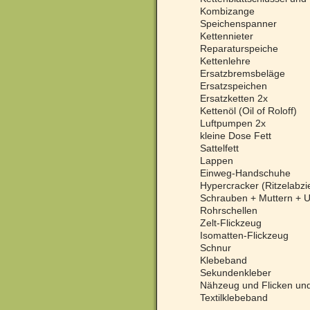
Kombizange
Speichenspanner
Kettennieter
Reparaturspeiche
Kettenlehre
Ersatzbremsbeläge
Ersatzspeichen
Ersatzketten 2x
Kettenöl (Oil of Roloff)
Luftpumpen 2x
kleine Dose Fett
Sattelfett
Lappen
Einweg-Handschuhe
Hypercracker (Ritzelabzi
Schrauben + Muttern + U
Rohrschellen
Zelt-Flickzeug
Isomatten-Flickzeug
Schnur
Klebeband
Sekundenkleber
Nähzeug und Flicken und
Textilklebeband