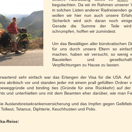
begutachten. Da wir im Rahmen unserer V
in solchen Listen anderer Radreisenden 
wollen wir hier nun auch unsere Erfah
Sicherlich wird sich daran noch einig
Gerade die Summe der Teile wird
schrumpfen, hoffen wir zumindest.
Um das Bewältigen aller bürokratischen Di
für uns durch unsere Eltern so einfa
machen, haben wir versucht, so wenig w
Baustellen und gesellschaftliche
Verpflichtungen zu Hause zu lassen.
wartend sehr einfach war das Erlangen der Visa für die USA. Auf d
 uns akribisch vor und standen jeder mit einem prall gefüllten Ordner 
sebeweggründe und binding ties (Gründe für eine Rückkehr) auf der
hts und unterhielten uns mit dem Beamten eher darüber, wie man Feu
ie Auslandsreisekrankenversicherung und das Impfen gegen Gelbfieber
ollwut, Tetanus, Diphterie, Keuchhusten und Polio.
ka-Reise: