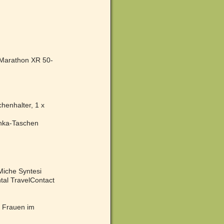
e Marathon XR 50-
henhalter, 1 x
tonka-Taschen
Miche Syntesi
tal TravelContact
t Frauen im