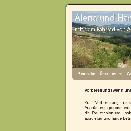
Startseite
Über uns
Ga
Vorbereitungswahn uns
Zur Vorbereitung di
Ausrüstungsgegenständen
die Routenplanung. Insb
ausgiebig und lange betr