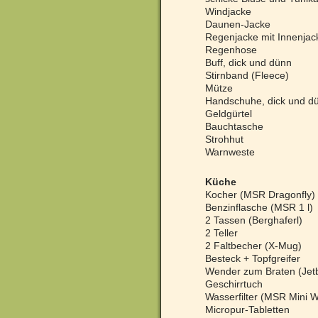
Windjacke
Daunen-Jacke
Regenjacke mit Innenjac
Regenhose
Buff, dick und dünn
Stirnband (Fleece)
Mütze
Handschuhe, dick und d
Geldgürtel
Bauchtasche
Strohhut
Warnweste
Küche
Kocher (MSR Dragonfly)
Benzinflasche (MSR 1 l)
2 Tassen (Berghaferl)
2 Teller
2 Faltbecher (X-Mug)
Besteck + Topfgreifer
Wender zum Braten (Jetb
Geschirrtuch
Wasserfilter (MSR Mini 
Micropur-Tabletten