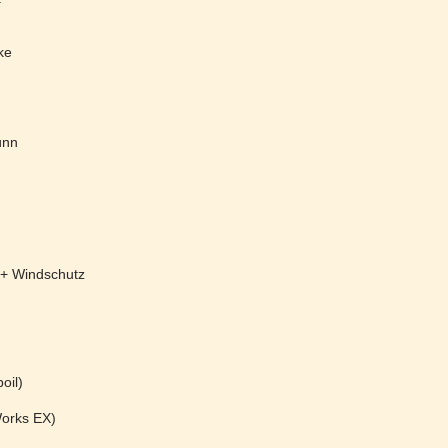
ke
ünn
 + Windschutz
oil)
Works EX)