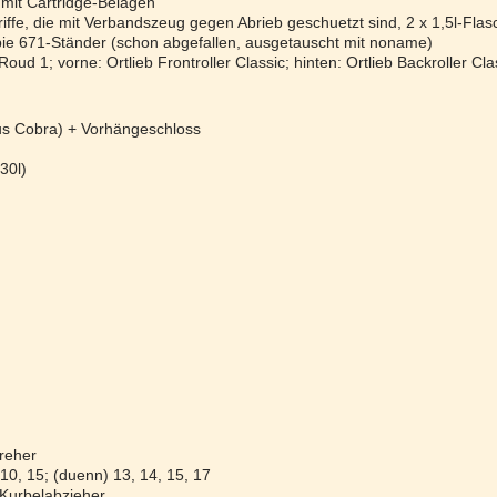
mit Cartridge-Belägen
ffe, die mit Verbandszeug gegen Abrieb geschuetzt sind, 2 x 1,5l-Flasc
bie 671-Ständer (schon abgefallen, ausgetauscht mit noname)
ud 1; vorne: Ortlieb Frontroller Classic; hinten: Ortlieb Backroller Cla
us Cobra) + Vorhängeschloss
30l)
reher
 10, 15; (duenn) 13, 14, 15, 17
 Kurbelabzieher