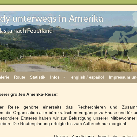
lerie
Route
Statistik
Infos
english / español
Impressum und
erer großen Amerika-Reise:
eser Reise gehörte einerseits das Recherchieren und Zusa
, die Organisation aller bürokratischen Vorgänge zu Hause und für 
esondere Ersteres haben wir zur Belustigung unserer MitbewohnerI
ieben. Die Routenplanung erfolgte bis zum Aufbruch nur marginal.
Unsere Ausrüstung könnt ihr
unten
i