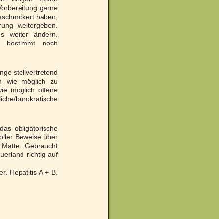
orbereitung gerne
geschmökert haben,
rung weitergeben.
es weiter ändern.
 bestimmt noch
nge stellvertretend
ch wie möglich zu
ie möglich offene
/bürokratische
as obligatorische
voller Beweise über
 Matte. Gebraucht
erland richtig auf
, Hepatitis A + B,