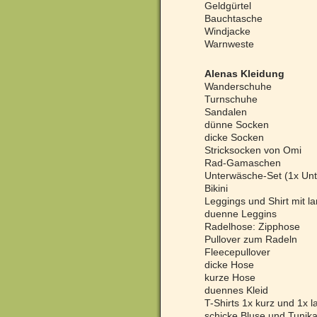
Geldgürtel
Bauchtasche
Windjacke
Warnweste
Alenas Kleidung
Wanderschuhe
Turnschuhe
Sandalen
dünne Socken
dicke Socken
Stricksocken von Omi
Rad-Gamaschen
Unterwäsche-Set (1x Unt
Bikini
Leggings und Shirt mit 
duenne Leggins
Radelhose: Zipphose
Pullover zum Radeln
Fleecepullover
dicke Hose
kurze Hose
duennes Kleid
T-Shirts 1x kurz und 1x l
schicke Bluse und Tunik