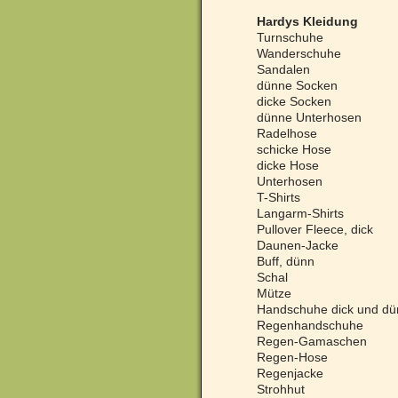
Hardys Kleidung
Turnschuhe
Wanderschuhe
Sandalen
dünne Socken
dicke Socken
dünne Unterhosen
Radelhose
schicke Hose
dicke Hose
Unterhosen
T-Shirts
Langarm-Shirts
Pullover Fleece, dick
Daunen-Jacke
Buff, dünn
Schal
Mütze
Handschuhe dick und dü
Regenhandschuhe
Regen-Gamaschen
Regen-Hose
Regenjacke
Strohhut