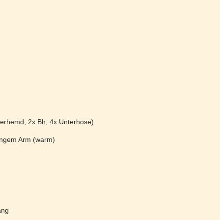
erhemd, 2x Bh, 4x Unterhose)
langem Arm (warm)
ang
a