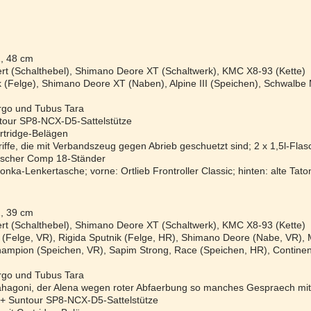
, 48 cm
ert (Schalthebel), Shimano Deore XT (Schaltwerk), KMC X8-93 (Kette)
k (Felge), Shimano Deore XT (Naben), Alpine III (Speichen), Schwalb
rgo und Tubus Tara
ntour SP8-NCX-D5-Sattelstütze
rtridge-Belägen
ffe, die mit Verbandszeug gegen Abrieb geschuetzt sind; 2 x 1,5l-Flasc
etscher Comp 18-Ständer
onka-Lenkertasche; vorne: Ortlieb Frontroller Classic; hinten: alte Ta
, 39 cm
ert (Schalthebel), Shimano Deore XT (Schaltwerk), KMC X8-93 (Kette)
 (Felge, VR), Rigida Sputnik (Felge, HR), Shimano Deore (Nabe, VR), 
ampion (Speichen, VR), Sapim Strong, Race (Speichen, HR), Continen
rgo und Tubus Tara
Mahagoni, der Alena wegen roter Abfaerbung so manches Gespraech mi
+ Suntour SP8-NCX-D5-Sattelstütze