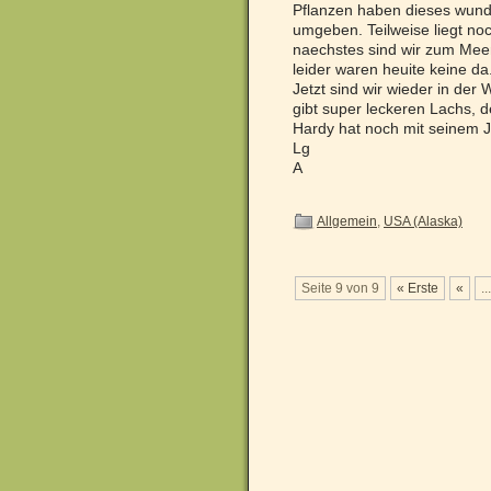
Pflanzen haben dieses wund
umgeben. Teilweise liegt n
naechstes sind wir zum Meer
leider waren heuite keine da
Jetzt sind wir wieder in der
gibt super leckeren Lachs, 
Hardy hat noch mit seinem 
Lg
A
Allgemein
,
USA (Alaska)
Seite 9 von 9
« Erste
«
...