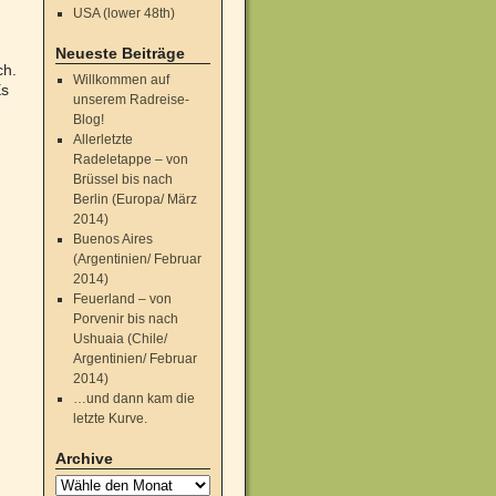
USA (lower 48th)
Neueste Beiträge
ch.
Willkommen auf
Es
unserem Radreise-
Blog!
Allerletzte
Radeletappe – von
Brüssel bis nach
Berlin (Europa/ März
2014)
Buenos Aires
(Argentinien/ Februar
2014)
Feuerland – von
Porvenir bis nach
Ushuaia (Chile/
Argentinien/ Februar
2014)
…und dann kam die
letzte Kurve.
Archive