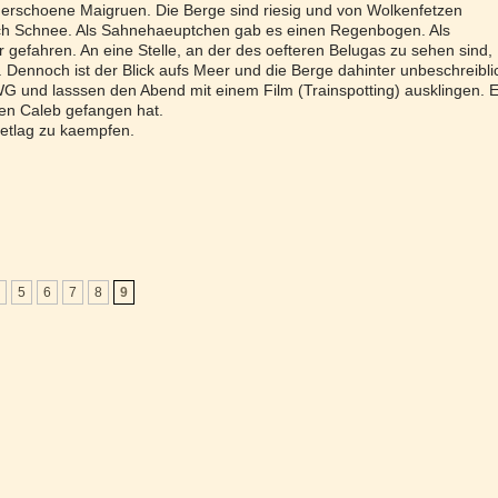
erschoene Maigruen. Die Berge sind riesig und von Wolkenfetzen
och Schnee. Als Sahnehaeuptchen gab es einen Regenbogen. Als
 gefahren. An eine Stelle, an der des oefteren Belugas zu sehen sind,
. Dennoch ist der Blick aufs Meer und die Berge dahinter unbeschreibli
 WG und lasssen den Abend mit einem Film (Trainspotting) ausklingen. 
den Caleb gefangen hat.
Jetlag zu kaempfen.
5
6
7
8
9