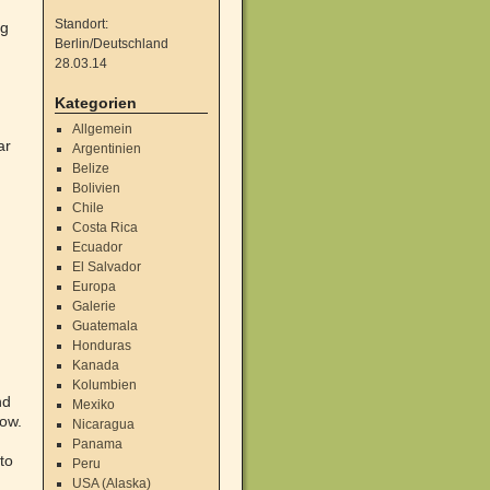
Standort:
ng
Berlin/Deutschland
28.03.14
Kategorien
Allgemein
ar
Argentinien
Belize
Bolivien
Chile
Costa Rica
Ecuador
El Salvador
Europa
Galerie
Guatemala
Honduras
Kanada
Kolumbien
nd
Mexiko
ow.
Nicaragua
Panama
to
Peru
USA (Alaska)