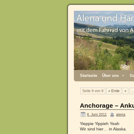
Startseite
Über uns
Ga
Seite 9 von 9
« Erste
«
...
Anchorage – Anku
6. Juni 2011
alena
Yieppie Yippieh Yeah
Wir sind hier… in Alaska.