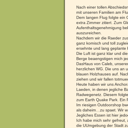
Nach einer tollen Abschieds
mit unseren Familien am Flu
Dem langen Flug folgte ein
extra Zimmer zitiert. Zum G
Aufenthaltsgenehmigung bek
auszureichen.
Nachdem wir die Raeder zus
ganz komisch und toll zugle
ersehnte und lang geplante 
Die Luft ist ganz klar und d
Berge beaengstigen mich je
DasHaus von Caleb, unserem G
herzlichen WG. Die uns an u
blauen Holzhauses auf. Nac
ziehen und wir fallen totmued
Heute haben wir uns Anchor
Laeden, in denen jegliche Ba
Radwegenetz. Diesem folgte
zum Earth Quake Park. Ein P
Im riesigen Outdoorshop bwem
als daheim…zu spaet. Wir w
Jegliches Essen ist hier jedoc
Ich habe mich sehr gefreut,
die UUmgebung der Stadt zu 