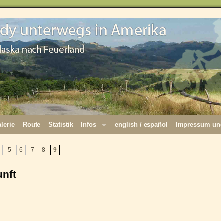
lerie
Route
Statistik
Infos
english / español
Impressum und
5
6
7
8
9
nft