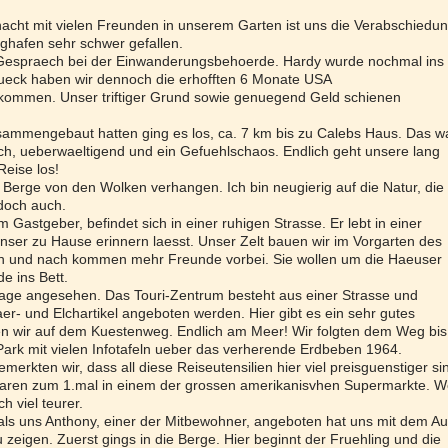
nacht mit vielen Freunden in unserem Garten ist uns die Verabschiedu
ghafen sehr schwer gefallen.
 Gespraech bei der Einwanderungsbehoerde. Hardy wurde nochmal ins
lueck haben wir dennoch die erhofften 6 Monate USA
ommen. Unser triftiger Grund sowie genuegend Geld schienen
ammengebaut hatten ging es los, ca. 7 km bis zu Calebs Haus. Das w
ich, ueberwaeltigend und ein Gefuehlschaos. Endlich geht unsere lang
Reise los!
ie Berge von den Wolken verhangen. Ich bin neugierig auf die Natur, die
doch auch.
astgeber, befindet sich in einer ruhigen Strasse. Er lebt in einer
nser zu Hause erinnern laesst. Unser Zelt bauen wir im Vorgarten des
h und nach kommen mehr Freunde vorbei. Sie wollen um die Haeuser
e ins Bett.
age angesehen. Das Touri-Zentrum besteht aus einer Strasse und
er- und Elchartikel angeboten werden. Hier gibt es ein sehr gutes
n wir auf dem Kuestenweg. Endlich am Meer! Wir folgten dem Weg bis
ark mit vielen Infotafeln ueber das verherende Erdbeben 1964.
erkten wir, dass all diese Reiseutensilien hier viel preisguenstiger si
aren zum 1.mal in einem der grossen amerikanisvhen Supermarkte. W
h viel teurer.
 als uns Anthony, einer der Mitbewohner, angeboten hat uns mit dem Au
zeigen. Zuerst gings in die Berge. Hier beginnt der Fruehling und die